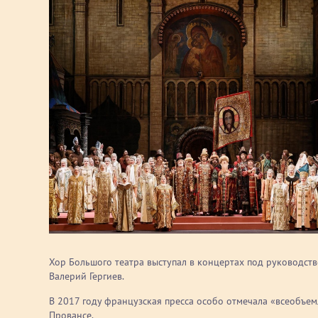
Хор Большого театра выступал в концертах под руководств
Валерий Гергиев.
В 2017 году французская пресса особо отмечала «всеобъе
Провансе.