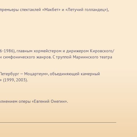
ремьеры спектаклей «Макбет» и «Летучий голландец»),
76-1986), главным хормейстером и дирижером Кировского/
и симфонического жанров. С труппой Мариинского театра
т-Петербург — Моцартеум», объединяющей камерный
 (1999, 2003).
полнением оперы «Евгений Онегин».