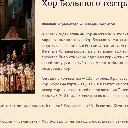
Хор Большого театр
Главный хормейстер — Валерий Борисов
В 1880-х годах главным хормейстером и вторы
Авранек; именно тогда Хор Большого театра д
широкую известность в России, а многие компо
В начале ХХ века коллектив участвовал в дяги
артистов было отмечено одной из парижских га
какой-нибудь оперный театр мира: чтобы во в
бисировать хор».
Сегодня в коллективе — 120 человек. В реперту
хор; хоровые партии звучат и в балетах: «Кор
репертуар включает в себя произведения Танее
музыку. С 2003 года коллектив возглавляет на
ом таких дирижеров, как Геннадий Рождественский, Владимир Федосее
млющий и грандиозный Хор Большого театра под руководством Валерия