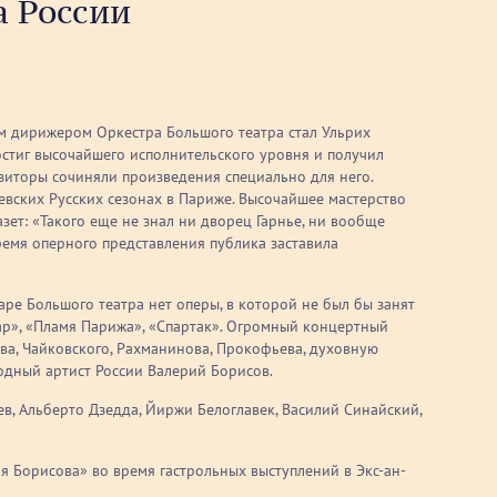
а России
м дирижером Оркестра Большого театра стал Ульрих
остиг высочайшего исполнительского уровня и получил
зиторы сочиняли произведения специально для него.
левских Русских сезонах в Париже. Высочайшее мастерство
зет: «Такого еще не знал ни дворец Гарнье, ни вообще
ремя оперного представления публика заставила
аре Большого театра нет оперы, в которой не был бы занят
сар», «Пламя Парижа», «Спартак». Огромный концертный
ва, Чайковского, Рахманинова, Прокофьева, духовную
родный артист России Валерий Борисов.
в, Альберто Дзедда, Йиржи Белоглавек, Василий Синайский,
 Борисова» во время гастрольных выступлений в Экс-ан-