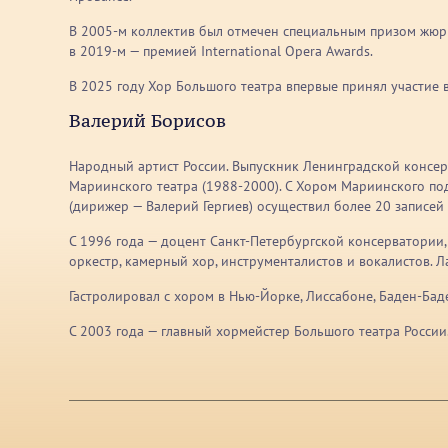
В 2005-м коллектив был отмечен специальным призом жюри
в 2019-м — премией International Opera Awards.
В 2025 году Хор Большого театра впервые принял участие 
Валерий Борисов
Народный артист России. Выпускник Ленинградской консер
Мариинского театра (1988-2000). С Хором Мариинского по
(дирижер — Валерий Гергиев) осуществил более 20 записей 
С 1996 года — доцент Санкт-Петербургской консерватори
оркестр, камерный хор, инструменталистов и вокалистов. 
Гастролировал с хором в Нью-Йорке, Лиссабоне, Баден-Баде
С 2003 года — главный хормейстер Большого театра Росси