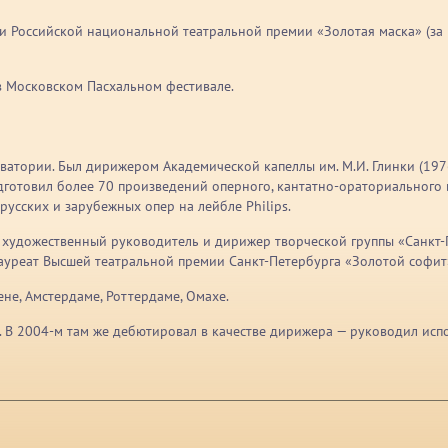
 Российской национальной театральной премии «Золотая маска» (за п
в Московском Пасхальном фестивале.
ватории. Был дирижером Академической капеллы им. М.И. Глинки (19
дготовил более 70 произведений оперного, кантатно-ораториального 
русских и зарубежных опер на лейбле Philips.
и, художественный руководитель и дирижер творческой группы «Санк
Лауреат Высшей театральной премии Санкт-Петербурга «Золотой cофит»
не, Амстердаме, Роттердаме, Омахе.
и. В 2004-м там же дебютировал в качестве дирижера — руководил ис