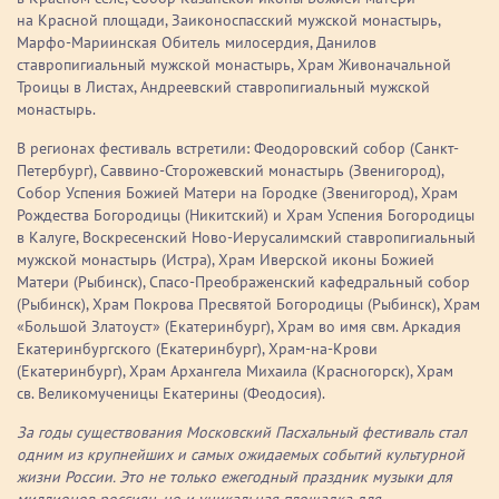
на Красной площади, Заиконоспасский мужской монастырь,
Марфо-Мариинская Обитель милосердия, Данилов
ставропигиальный мужской монастырь, Храм Живоначальной
Троицы в Листах, Андреевский ставропигиальный мужской
монастырь.
В регионах фестиваль встретили: Феодоровский собор (Санкт-
Петербург), Саввино-Сторожевский монастырь (Звенигород),
Собор Успения Божией Матери на Городке (Звенигород), Храм
Рождества Богородицы (Никитский) и Храм Успения Богородицы
в Калуге, Воскресенский Ново-Иерусалимский ставропигиальный
мужской монастырь (Истра), Храм Иверской иконы Божией
Матери (Рыбинск), Спасо-Преображенский кафедральный собор
(Рыбинск), Храм Покрова Пресвятой Богородицы (Рыбинск), Храм
«Большой Златоуст» (Екатеринбург), Храм во имя свм. Аркадия
Екатеринбургского (Екатеринбург), Храм-на-Крови
(Екатеринбург), Храм Архангела Михаила (Красногорск), Храм
св. Великомученицы Екатерины (Феодосия).
За годы существования Московский Пасхальный фестиваль стал
одним из крупнейших и самых ожидаемых событий культурной
жизни России. Это не только ежегодный праздник музыки для
миллионов россиян, но и уникальная площадка для