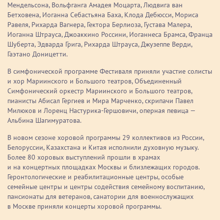
Мендельсона, Вольфганга Амадея Моцарта, Людвига ван
Бетховена, Иоганна Себастьяна Баха, Клода Дебюсси, Мориса
Равеля, Рихарда Вагнера, Гектора Берлиоза, Густава Малера,
Иоганна Штрауса, Джоаккино Россини, Иоганнеса Брамса, Франца
Шуберта, Эдварда Грига, Рихарда Штрауса, Джузеппе Верди,
Гаэтано Доницетти.
В симфонической программе Фестиваля приняли участие солисты
и хор Мариинского и Большого театров, Объединенный
Симфонический оркестр Мариинского и Большого театров,
пианисты Абисал Гергиев и Мира Марченко, скрипачи Павел
Милюков и Лоренц Настурика-Гершовичи, оперная певица —
Альбина Шагимуратова.
В новом сезоне хоровой программы 29 коллективов из России,
Белоруссии, Казахстана и Китая исполнили духовную музыку.
Более 80 хоровых выступлений прошли в храмах
и на концертных площадках Москвы и близлежащих городов.
Геронтологические и реабилитационные центры, особые
семейные центры и центры содействия семейному воспитанию,
пансионаты для ветеранов, санатории для военнослужащих
в Москве приняли концерты хоровой программы.