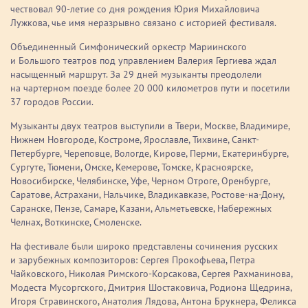
чествовал 90-летие со дня рождения Юрия Михайловича
Лужкова, чье имя неразрывно связано с историей фестиваля.
Объединенный Симфонический оркестр Мариинского
и Большого театров под управлением Валерия Гергиева ждал
насыщенный маршрут. За 29 дней музыканты преодолели
на чартерном поезде более 20 000 километров пути и посетили
37 городов России.
Музыканты двух театров выступили в Твери, Москве, Владимире,
Нижнем Новгороде, Костроме, Ярославле, Тихвине, Санкт-
Петербурге, Череповце, Вологде, Кирове, Перми, Екатеринбурге,
Сургуте, Тюмени, Омске, Кемерове, Томске, Красноярске,
Новосибирске, Челябинске, Уфе, Черном Отроге, Оренбурге,
Саратове, Астрахани, Нальчике, Владикавказе, Ростове-на-Дону,
Саранске, Пензе, Самаре, Казани, Альметьевске, Набережных
Челнах, Воткинске, Смоленске.
На фестивале были широко представлены сочинения русских
и зарубежных композиторов: Сергея Прокофьева, Петра
Чайковского, Николая Римского-Корсакова, Сергея Рахманинова,
Модеста Мусоргского, Дмитрия Шостаковича, Родиона Щедрина,
Игоря Стравинского, Анатолия Лядова, Антона Брукнера, Феликса