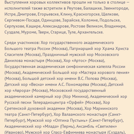
Выступления хоровых коллективов прошли не только в столице —
исполнителей также встретили в Реутове, Балашихе, Звенигороде,
Истре, Дмитрове, Егорьевске, Клину, Красногорске, Щелкове,
Сергиевом-Посаде, Одинцове, Зарайске, Коломне, Подольске,
Серпухове, Кашире, Александрове, Ростове Великом, Владимире,
Суздале, Муроме, Твери, Старице, Туле, Архангельске.
Среди участников: Хор государственного академического
Большого театра России (Москва), Патриарший хор Храма Христа
Спасителя (Москва), Праздничный мужской хор Московского
Данилова монастыря (Москва), Хор «Артос» (Москва),
Государственная академическая симфоническая капелла России
(Москва), Академический Большой хор «Мастера хорового пения»
(Москва), Большой детский хор имени В.С. Попова (Москва),
Детский хор «Весна» имени А.С. Пономарёва (Москва), Детский
хор «Аврора» (Москва), Московский государственный
академический камерный хор (Хор Минина), Академический хор
Русской песни Телерадиоцентра «Орфей» (Москва), Хор
Сретенской духовной академии (Москва), Хор Мариинского
театра (Санкт-Петербург), Хор Валаамского монастыря (Санкт-
Петербург), Мужской хор «Оптина Пустынь» (Санкт-Петербург),
Академический хор «Млада» (Пермь), Ансамбль «Светилен»
(Иваново), Мужской хор Спасо-Евфимиева монастыря (Суздаль),