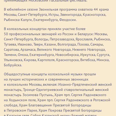
принимающих Московский Пасхальный фестиваль.
В юбилейном сезоне Звонильная программа охватила 44 храма
Москвы, Санкт-Петербурга, Истры, Звенигорода, Красногорска,
Рыбинска Калуги, Екатеринбурга, Феодосии.
В колокольных концертах приняли участие более
50 профессиональных звонарей из России и Беларуси: Москвы,
Санкт-Петербурга, Вологды, Петрозаводска, Ярославля, Рыбинска,
Тутаева, Иваново, Твери, Казани, Волгограда, Пскова, Самары,
Саратова, Арзамаса, Великого Новгорода, Нижнего Новгорода,
Тюмени, Омска, Екатеринбурга, Новосибирска, Иркутска, Сургута,
Ульяновска, Кирова, Каргополя, Красногорска, Витебска, Минска,
Бобруйска.
Общедоступные концерты колокольной музыки прошли
на лучших исторических и современных звонницах
и колокольнях Москвы, включая: Иоанно-Предтеченский женский
монастырь, Троице-Одигитриевский ставропигиальный женский
монастырь Зосимова Пустынь, Храм прп. Сергия Радонежского
на Ходынском поле, Храм прп. Сергия Радонежского в Рогожской
слободе, Храм Благовещения Пресвятой Богородицы
в Петровском Парке, Храм Покрова Пресвятой Богородицы
в Красном селе, Собор Казанской иконы Божией матери