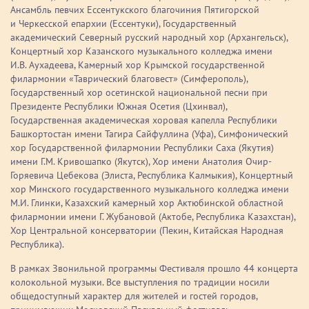
Ансамбль певчих Ессентукского благочиния Пятигорской
и Черкесской епархии (Ессентуки), Государственный
академический Северный русский народный хор (Архангельск),
Концертный хор Казанского музыкального колледжа имени
И.В. Аухадеева, Камерный хор Крымской государственной
филармонии «Таврический благовест» (Симферополь),
Государственный хор осетинской национальной песни при
Президенте Республики Южная Осетия (Цхинвал),
Государственная академическая хоровая капелла Республики
Башкортостан имени Тагира Сайфуллина (Уфа), Симфонический
хор Государственной филармонии Республики Саха (Якутия)
имени Г.М. Кривошапко (Якутск), Хор имени Анатолия Очир-
Горяевича Цебекова (Элиста, Республика Калмыкия), Концертный
хор Минского государственного музыкального колледжа имени
М.И. Глинки, Казахский камерный хор Актюбинской областной
филармонии имени Г. Жубановой (Актобе, Республика Казахстан),
Хор Центральной консерватории (Пекин, Китайская Народная
Республика).
В рамках Звонильной программы Фестиваля прошло 44 концерта
колокольной музыки. Все выступления по традиции носили
общедоступный характер для жителей и гостей городов,