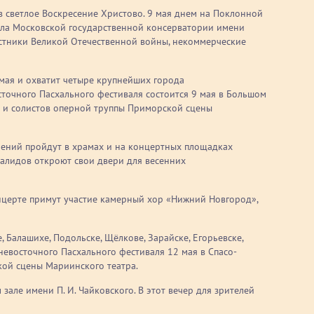
в светлое Воскресение Христово. 9 мая днем на Поклонной
ала Московской государственной консерватории имени
частники Великой Отечественной войны, некоммерческие
мая и охватит четыре крупнейших города
точного Пасхального фестиваля состоится 9 мая в Большом
а и солистов оперной труппы Приморской сцены
лений пройдут в храмах и на концертных площадках
валидов откроют свои двери для весенних
онцерте примут участие камерный хор «Нижний Новгород»,
 Балашихе, Подольске, Щёлкове, Зарайске, Егорьевске,
ьневосточного Пасхального фестиваля 12 мая в Спасо-
ой сцены Мариинского театра.
але имени П. И. Чайковского. В этот вечер для зрителей