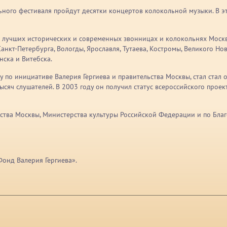
ного фестиваля пройдут десятки концертов колокольной музыки. В эт
лучших исторических и современных звонницах и колокольнях Москв
нкт-Петербурга, Вологды, Ярославля, Тутаева, Костромы, Великого Новг
нска и Витебска.
у по инициативе Валерия Гергиева и правительства Москвы, стал ста
сяч слушателей. В 2003 году он получил статус всероссийского прое
ьства Москвы, Министерства культуры Российской Федерации и по Бла
онд Валерия Гергиева».