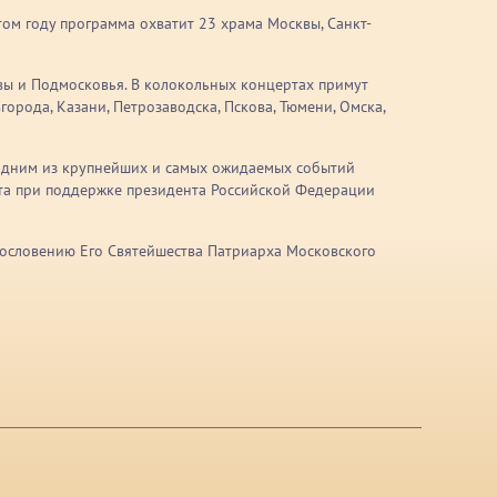
ом году программа охватит 23 храма Москвы, Санкт-
ы и Подмосковья. В колокольных концертах примут
орода, Казани, Петрозаводска, Пскова, Тюмени, Омска,
л одним из крупнейших и самых ожидаемых событий
кта при поддержке президента Российской Федерации
гословению Его Святейшества Патриарха Московского