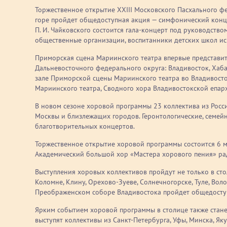
Торжественное открытие XХIII Московского Пасхального фе
горе пройдет общедоступная акция — симфонический конце
П. И. Чайковского состоится гала-концерт под руководств
общественные организации, воспитанники детских школ ис
Приморская сцена Мариинского театра впервые представит
Дальневосточного федерального округа: Владивосток, Хаб
зале Приморской сцены Мариинского театра во Владивосто
Мариинского театра, Сводного хора Владивостокской епар
В новом сезоне хоровой программы 23 коллектива из Росс
Москвы и близлежащих городов. Геронтологические, семей
благотворительных концертов.
Торжественное открытие хоровой программы состоится 6 м
Академический большой хор «Мастера хорового пения» ра
Выступления хоровых коллективов пройдут не только в стол
Коломне, Клину, Орехово-Зуеве, Солнечногорске, Туле, Воло
Преображенском соборе Владивостока пройдет общедосту
Ярким событием хоровой программы в столице также станет
выступят коллективы из Санкт-Петербурга, Уфы, Минска, Яку