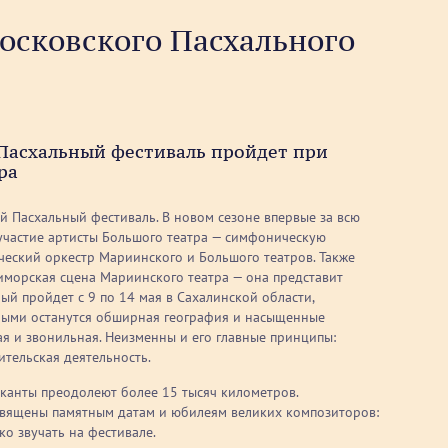
Московского Пасхального
Пасхальный фестиваль пройдет при
ра
ий Пасхальный фестиваль. В новом сезоне впервые за всю
участие артисты Большого театра — симфоническую
еский оркестр Мариинского и Большого театров. Также
морская сцена Мариинского театра — она представит
й пройдет с 9 по 14 мая в Сахалинской области,
ными останутся обширная география и насыщенные
я и звонильная. Неизменны и его главные принципы:
ительская деятельность.
канты преодолеют более 15 тысяч километров.
священы памятным датам и юбилеям великих композиторов:
о звучать на фестивале.