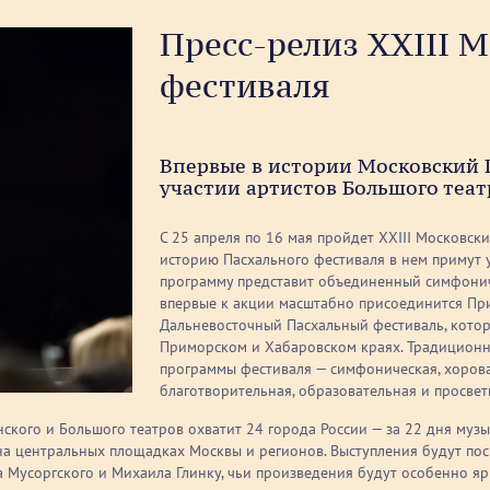
Пресс-релиз XXIII 
фестиваля
Впервые в истории Московский 
участии артистов Большого теат
С 25 апреля по 16 мая пройдет XХIII Московск
историю Пасхального фестиваля в нем примут 
программу представит объединенный симфонич
впервые к акции масштабно присоединится При
Дальневосточный Пасхальный фестиваль, которы
Приморском и Хабаровском краях. Традицион
программы фестиваля — симфоническая, хорова
благотворительная, образовательная и просвет
ого и Большого театров охватит 24 города России — за 22 дня музы
на центральных площадках Москвы и регионов. Выступления будут по
а Мусоргского и Михаила Глинку, чьи произведения будут особенно ярк