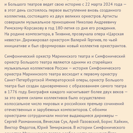
и Большого театров ведет свою историю с 22 марта 2024 года —
в этот день состоялось первое выступление вновь созданного
коллектива, состоящего из двух великих оркестров. Артисты
совершили музыкальное приношение Николаю Андреевичу
Римскому-Корсакову в год 180-летия со дня его рождения.
На родине композитора, в Тихвине, прозвучала опера «Царская
невеста». Дирижировал оркестром Валерий Гергиев, по чьей
инициативе и был сформирован новый коллектив оркестрантов.
Симфонический оркестр Мариинского театра и Симфонический
оркестр Большого театра являются одними из старейших
музыкальных коллективов России — история Симфонического
оркестра Мариинского театра восходит к первому оркестру
Санкт-Петербургской Императорской оперы, оркестр Большого
театра был создан одновременно с образованием самого театра
в 1776 году. Биография каждого насчитывает более двух веков —
за это время силами коллективов было осуществлено
колоссальное число мировых и российских премьер сочинений
отечественных и зарубежных композиторов. С обоими
оркестрами сотрудничали многие выдающиеся дирижеры —
Сергей Рахманинов, Вячеслав Сук, Арий Пазовский, Борис Хайкин,
Виктор Федотов, Юрий Темирканов. В истории Симфонического