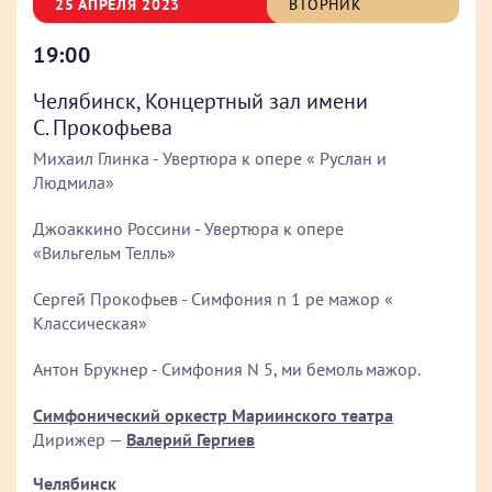
25 АПРЕЛЯ 2023
ВТОРНИК
19:00
Челябинск, Концертный зал имени
С. Прокофьева
Михаил Глинка - Увертюра к опере « Руслан и
Людмила»
Джоаккино Россини - Увертюра к опере
«Вильгельм Телль»
Сергей Прокофьев - Симфония n 1 ре мажор «
Классическая»
Антон Брукнер - Симфония N 5, ми бемоль мажор.
Симфонический оркестр Мариинского театра
Дирижер —
Валерий Гергиев
Челябинск