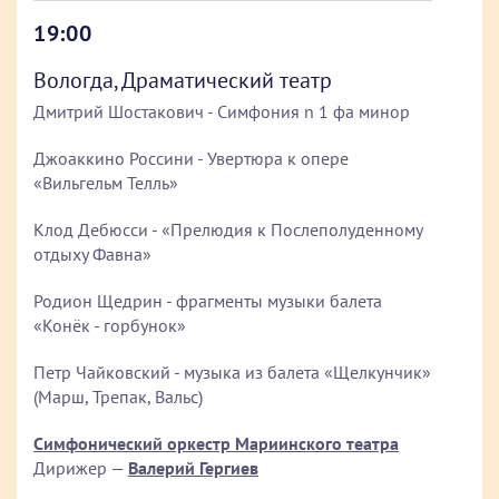
19:00
Вологда, Драматический театр
Дмитрий Шостакович - Симфония n 1 фа минор
Джоаккино Россини - Увертюра к опере
«Вильгельм Телль»
Клод Дебюсси - «Прелюдия к Послеполуденному
отдыху Фавна»
Родион Щедрин - фрагменты музыки балета
«Конёк - горбунок»
Петр Чайковский - музыка из балета «Щелкунчик»
(Марш, Трепак, Вальс)
Симфонический оркестр Мариинского театра
Дирижер —
Валерий Гергиев