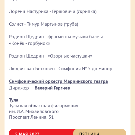
Лоренц Настурика - Гершовичи (скрипка)
Солист - Тимур Мартынов (труба)
Родион Щедрин - фрагменты музыки балета
«Конёк - горбунок»
Родион Щедрин - «Озорные частушки»
Людвиг ван Бетховен - Симфония № 5 до минор
Симфонический оркестр Мариинского театра
Дирижер —
Валерий Гергиев
Тула
Тульская областная филармония
им. И.А. Михайловского
Проспект Ленина, 51
5 МАЯ 2023
ПЯТНИЦА