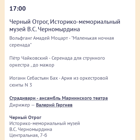
17:00
Черный Отрог, Историко-мемориальный
музей В.С. Черномырдина
Вольфганг Амадей Моцарт - "Маленькая ночная
серенада"
Пётр Чайковский - Серенада для струнного
оркестра , до мажор
Иоганн Себастьян Бах - Ария из оркестровой
сюиты N 3
Страдивари - ансамбль Мариинского театра
Дирижер —
Валерий Гергиев
Черный Отрог
Историко-мемориальный музей
В.С. Черномырдина
Центральная, 7-б