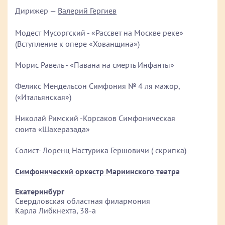
Дирижер —
Валерий Гергиев
Модест Мусоргский - «Рассвет на Москве реке»
(Вступление к опере «Хованщина»)
Морис Равель - «Павана на смерть Инфанты»
Феликс Мендельсон Симфония № 4 ля мажор,
(«Итальянская»)
Николай Римский -Корсаков Симфоническая
сюита «Шахеразада»
Солист- Лоренц Настурика Гершовичи ( скрипка)
Симфонический оркестр Мариинского театра
Екатеринбург
Свердловская областная филармония
Карла Либкнехта, 38-а