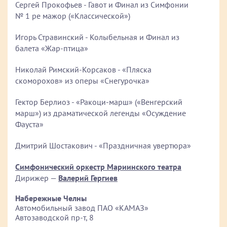
Сергей Прокофьев - Гавот и Финал из Симфонии
№ 1 ре мажор («Классической»)
Игорь Стравинский - Колыбельная и Финал из
балета «Жар-птица»
Николай Римский-Корсаков - «Пляска
скоморохов» из оперы «Снегурочка»
Гектор Берлиоз - «Ракоци-марш» («Венгерский
марш») из драматической легенды «Осуждение
Фауста»
Дмитрий Шостакович - «Праздничная увертюра»
Симфонический оркестр Мариинского театра
Дирижер —
Валерий Гергиев
Набережные Челны
Автомобильный завод ПАО «КАМАЗ»
Автозаводской пр-т, 8